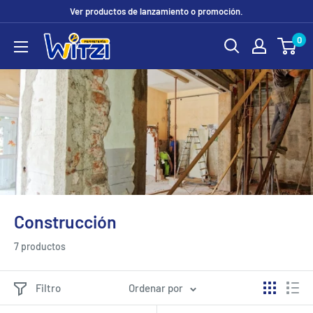
Ir
Ver productos de lanzamiento o promoción.
directamente
0
FERRETERÍA
al
WITZI
contenido
Construcción
7 productos
Filtro
Ordenar por