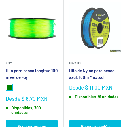
FOY
MAXTOOL
Hilo para pesca longitud 100
Hilo de Nylon para pesca
m verde Foy
azul, 100m Maxtool
Precio
Desde $ 11.00 MXN
Verde
de
Disponibles, 81 unidades
venta
Precio
Desde $ 8.70 MXN
de
Disponibles, 700
venta
unidades
Escoger opción
Escoger opción