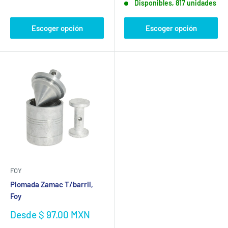
Disponibles, 817 unidades
venta
Escoger opción
Escoger opción
FOY
Plomada Zamac T/barril,
Foy
Precio
Desde $ 97.00 MXN
de