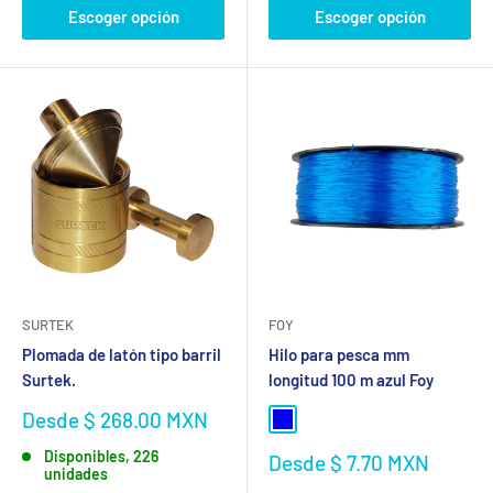
Escoger opción
Escoger opción
SURTEK
FOY
Plomada de latón tipo barril
Hilo para pesca mm
Surtek.
longitud 100 m azul Foy
Precio
Desde $ 268.00 MXN
Azul
de
Disponibles, 226
venta
Precio
Desde $ 7.70 MXN
unidades
de