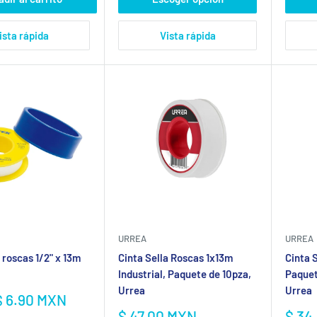
ista rápida
Vista rápida
URREA
URREA
a roscas 1/2" x 13m
Cinta Sella Roscas 1x13m
Cinta 
Industrial, Paquete de 10pza,
Paquet
Urrea
Urrea
$ 6.90 MXN
Precio
Prec
$ 47.00 MXN
$ 34