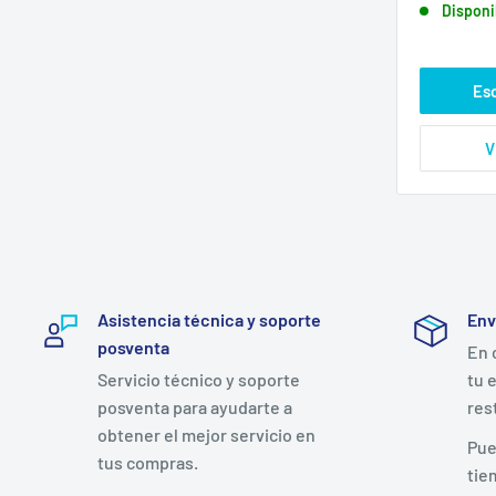
Disponi
venta
Es
V
Asistencia técnica y soporte
Env
posventa
En 
Servicio técnico y soporte
tu 
posventa para ayudarte a
res
obtener el mejor servicio en
Pue
tus compras.
tie