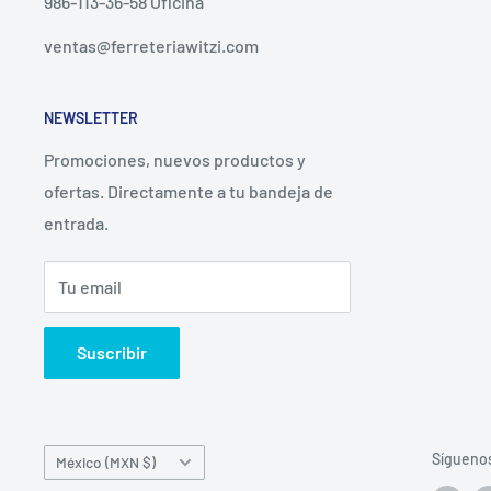
986-113-36-58 Oficina
ventas@ferreteriawitzi.com
NEWSLETTER
Promociones, nuevos productos y
ofertas. Directamente a tu bandeja de
entrada.
Tu email
Suscribir
País/región
Sígueno
México (MXN $)