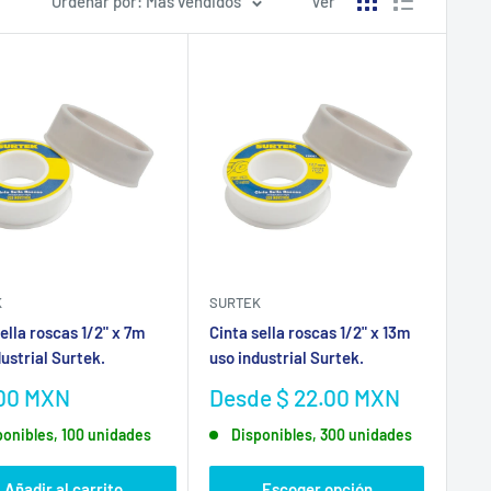
Ordenar por: Más vendidos
Ver
K
SURTEK
ella roscas 1/2" x 7m
Cinta sella roscas 1/2" x 13m
ustrial Surtek.
uso industrial Surtek.
io
Precio
.00 MXN
Desde $ 22.00 MXN
de
ponibles, 100 unidades
Disponibles, 300 unidades
a
venta
Añadir al carrito
Escoger opción