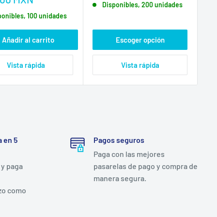
Disponibles, 200 unidades
venta
ponibles, 100 unidades
a
Añadir al carrito
Escoger opción
Vista rápida
Vista rápida
 en 5
Pagos seguros
Paga con las mejores
 y paga
pasarelas de pago y compra de
manera segura.
zo como