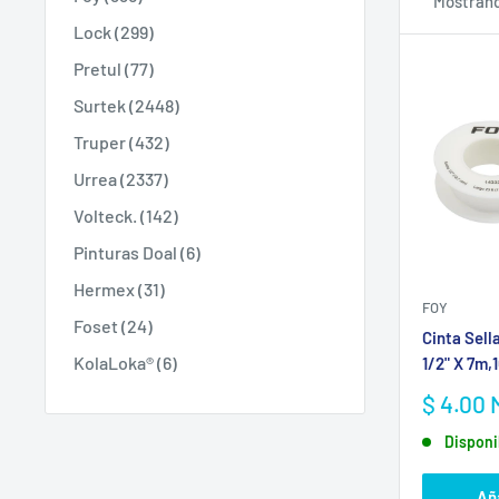
Mostrand
Lock (299)
Pretul (77)
Surtek (2448)
Truper (432)
Urrea (2337)
Volteck. (142)
Pinturas Doal (6)
Hermex (31)
FOY
Foset (24)
Cinta Sell
KolaLoka® (6)
1/2" X 7m,1
Precio
$ 4.00
de
Disponi
venta
Aña