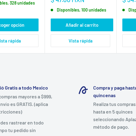
bles, 328 unidades
de
de
Disponibles, 100 unidades
Dis
venta
vent
coger opción
Añadir al carrito
ista rápida
Vista rápida
ió Gratis a todo Mexico
Compra y paga hasta
quincenas
compras mayores a $999,
envío es GRATIS. (aplica
Realiza tus compras
tricciones)
hasta en 5 quinces
seleccionando Apla
des rastrear en todo
método de pago.
mpo tu pedido sin