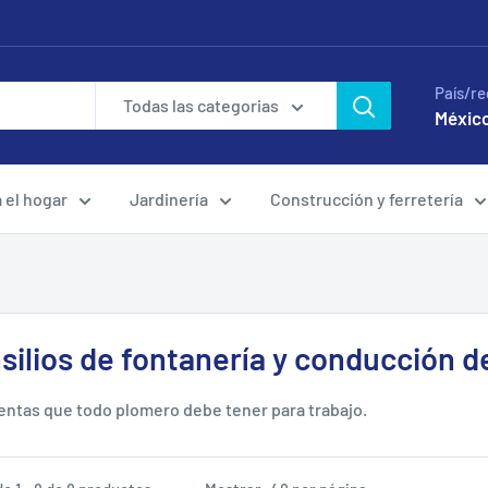
País/re
Todas las categorias
México
a el hogar
Jardinería
Construcción y ferretería
silios de fontanería y conducción d
ntas que todo plomero debe tener para trabajo.