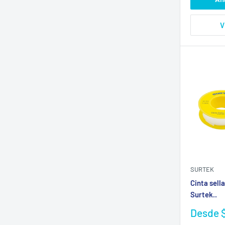
V
SURTEK
Cinta sell
Surtek..
Precio
Desde 
de