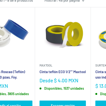
o 1 - 8 de 8 productos
Mostrar: 48 por página
MAXTOOL
SURTE
a Roscas (Teflón)
Cinta teflón ECO 1/2"" Maxtool
Cinta s
0 pzas, Foy.
uso ind
Precio
Desde $ 4.00 MXN
de
Prec
 MXN
$ 13
Disponibles, 1537 unidades
venta
de
bles, 3805 unidades
Dis
vent
dir al carrito
Escoger opción