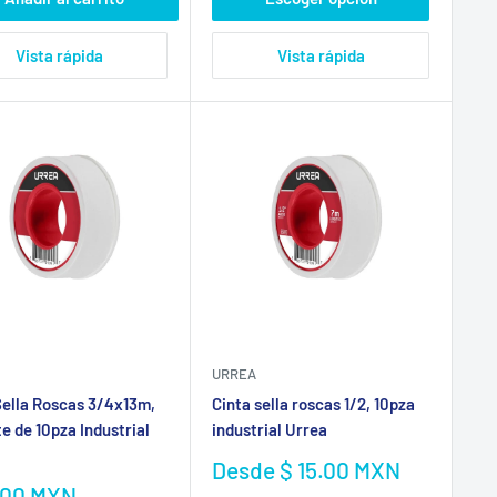
Vista rápida
Vista rápida
URREA
Sella Roscas 3/4x13m,
Cinta sella roscas 1/2, 10pza
e de 10pza Industrial
industrial Urrea
Precio
Desde $ 15.00 MXN
de
io
.00 MXN