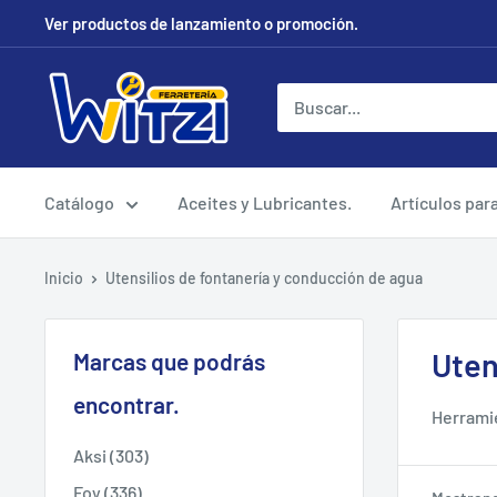
Ir
Ver productos de lanzamiento o promoción.
directamente
al
FERRETERÍA
contenido
WITZI
Catálogo
Aceites y Lubricantes.
Artículos par
Inicio
Utensilios de fontanería y conducción de agua
Uten
Marcas que podrás
encontrar.
Herramie
Aksi (303)
Foy (336)