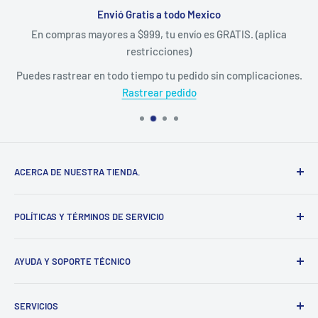
Envió Gratis a todo Mexico
En compras mayores a $999, tu envío es GRATIS. (aplica
restricciones)
Puedes rastrear en todo tiempo tu pedido sin complicaciones.
Rastrear pedido
ACERCA DE NUESTRA TIENDA.
Somos una empresa 100% Mexicana, establecida en el
POLÍTICAS Y TÉRMINOS DE SERVICIO
estado de Yucatán, distribuimos diversas marcas del
sector ferretero, en nuestra tienda en línea podrás adquirir
Información de contacto
la mayoría de nuestros productos sin salir de casa.
AYUDA Y SOPORTE TÉCNICO
Política de Privacidad
Nos ubicamos en Tizimín, Yucatán, México.
Política de Devolución
Blog | Atención y Soporte al cliente
SERVICIOS
Política de Envíos
Centro de Ayuda y Soporte Técnico.
Calle 51 x 46 #365b, colonia centro.