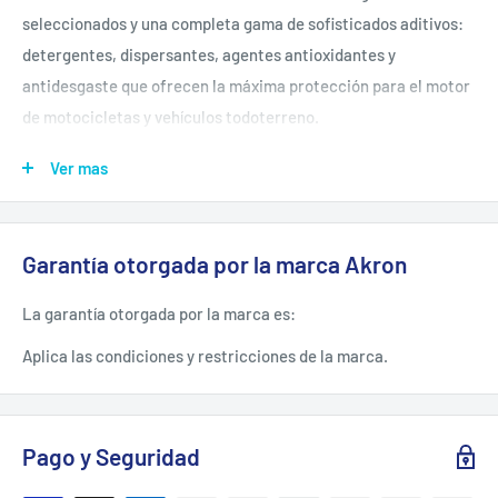
seleccionados y una completa gama de sofisticados aditivos:
detergentes, dispersantes, agentes antioxidantes y
antidesgaste que ofrecen la máxima protección para el motor
de motocicletas y vehículos todoterreno.
Ver mas
RECOMENDACIONES DE USO.
Las botellas Akron® están hechas de PET (Tereftalato de
Garantía otorgada por la marca Akron
Polietileno), uno de los materiales para envase con más
posibilidad de reutilización. Contribuya al reciclado de los
La garantía otorgada por la marca es:
envases comprimiendo la botella totalmente después de su
Aplica las condiciones y restricciones de la marca.
uso y desechándola por separado del tapón.
CUALIDADES.
Pago y Seguridad