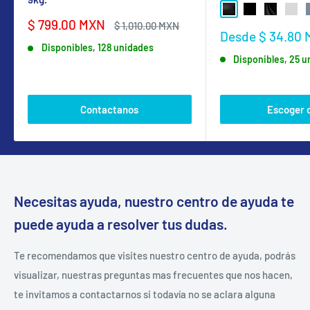
NEGRO BRILLANTE
NEGRO MATE
NEGRO SA
GRIS
Precio
$ 799.00 MXN
Precio
$ 1,010.00 MXN
Precio
Desde $ 34.80
de
habitual
de
Disponibles, 128 unidades
venta
Disponibles, 25 
venta
Contactanos
Escoger 
Necesitas ayuda, nuestro centro de ayuda te
puede ayuda a resolver tus dudas.
Te recomendamos que visites nuestro centro de ayuda, podrás
visualizar, nuestras preguntas mas frecuentes que nos hacen,
te invitamos a contactarnos si todavía no se aclara alguna