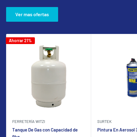
Ver mas ofertas
Ahorrar 21%
FERRETERÍA WITZI
SURTEK
Tanque De Gas con Capacidad de
Pintura En Aerosol
9kg.