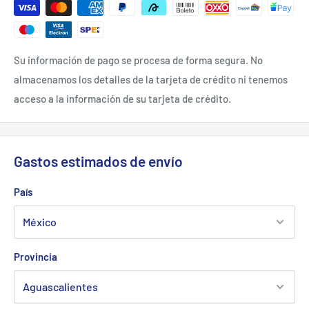
Específicamente para motocicletas de alto desempeño,
todo terreno, último modelo o años anteriores que cuentan
con motor de 4 tiempos.
Su información de pago se procesa de forma segura. No
Puede ser utilizado en vehículos todo terreno (ATV´S - All
almacenamos los detalles de la tarjeta de crédito ni tenemos
Terrain Vehicles), como lo son trimotos y cuatrimotos.
acceso a la información de su tarjeta de crédito.
Este lubricante no debe aplicarse en el tanque de gasolina o
mezclarse con el combustible.
Gastos estimados de envío
País
Provincia