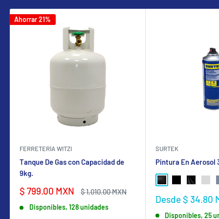
Ahorrar 21%
FERRETERÍA WITZI
SURTEK
Tanque De Gas con Capacidad de
Pintura En Aerosol
9kg.
NEGRO BRILLANTE
NEGRO MATE
NEGRO SA
GRIS
Precio
$ 799.00 MXN
Precio
$ 1,010.00 MXN
Precio
Desde $ 34.80
de
habitual
de
Disponibles, 128 unidades
venta
Disponibles, 25 
venta