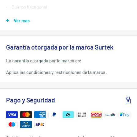
Cuerpo hexagonal
Pintura electroestática termo endurecida para mejor
Ver mas
adhesión y mayor durabilidad
ESPECIFICACIONES TÉCNICAS.
Garantía otorgada por la marca Surtek
La garantía otorgada por la marca es:
-Espesor: 7/8"
-Longitud: 125 Cm
Aplica las condiciones y restricciones de la marca.
-Medida De Escoplo: 1 1/8"
-Peso: 4.1 Kg
Pago y Seguridad
-Uso: General