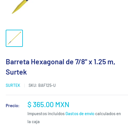
Barreta Hexagonal de 7/8" x 1.25 m,
Surtek
SURTEK
SKU:
BAF125-U
Precio
$ 365.00 MXN
Precio:
de
Impuestos incluidos
Gastos de envío
calculados en
venta
la caja