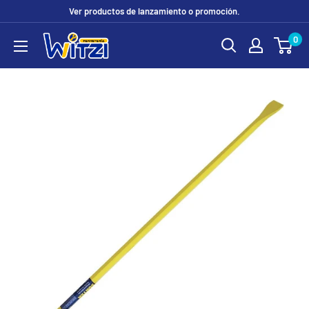
Ir
Ver productos de lanzamiento o promoción.
directamente
0
FERRETERÍA
al
WITZI
contenido