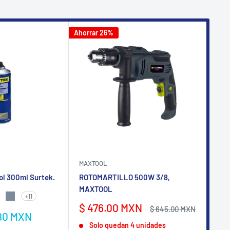
Ahorrar 26%
Ahorr
MAXTOOL
AKS
ol 300ml Surtek.
ROTOMARTILLO 500W 3/8,
Pis
MAXTOOL
- P
+11
NTE
TE
 SATINADO
IS CLARO
GRIS MAQUINARIA
Precio
Pr
$ 476.00 MXN
$ 
Precio
$ 645.00 MXN
80 MXN
de
habitual
de
M
Solo quedan 4 unidades
venta
ve