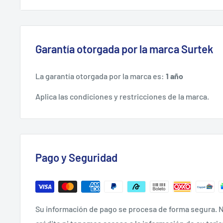
Tanque horizontal.
Ruedas sólidas.
Útil para fines domésticos, como realizar diversos 
Garantía otorgada por la marca Surtek
operar accesorios neumáticos, como pistolas de cl
neumáticas.
La garantía otorgada por la marca es:
1 año
Aplica las condiciones y restricciones de la marca.
CONTENIDO.
1 compresor, 1 manual de usuario.
Pago y Seguridad
Su información de pago se procesa de forma segura. N