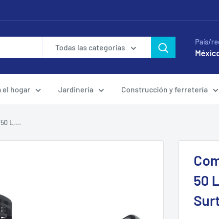
País/re
Todas las categorias
México
a el hogar
Jardinería
Construcción y ferretería
0 L,...
Com
50 L
Sur