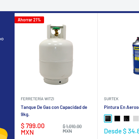
Ahorrar 21%
po
FERRETERÍA WITZI
SURTEK
Tanque De Gas con Capacidad de
Pintura En Aeros
9kg.
NEGRO BRILLA
NEGRO MA
NEGRO
GR
Precio
$ 799.00
Precio
$ 1,010.00
Precio
Desde $ 34.
de
habitual
MXN
MXN
de
venta