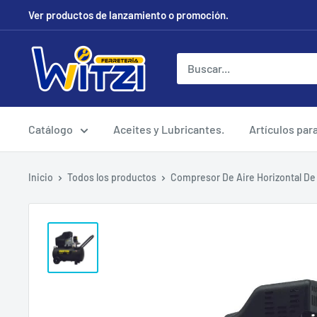
Ir
Ver productos de lanzamiento o promoción.
directamente
al
FERRETERÍA
contenido
WITZI
Catálogo
Aceites y Lubricantes.
Artículos par
Inicio
Todos los productos
Compresor De Aire Horizontal De 5