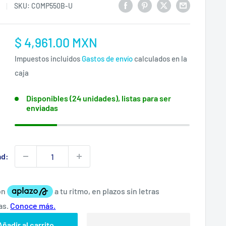
SKU:
COMP550B-U
Precio
$ 4,961.00 MXN
:
de
Impuestos incluidos
Gastos de envío
calculados en la
venta
caja
Disponibles (24 unidades), listas para ser
enviadas
ad:
Añadir al carrito