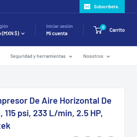
Subscríbete.
gión
Iniciar sesión
0
Carrito
 (MXN $)
Mi cuenta
Seguridad y herramientas
Nosotros
presor De Aire Horizontal De
, 115 psi, 233 L/min, 2.5 HP,
tek