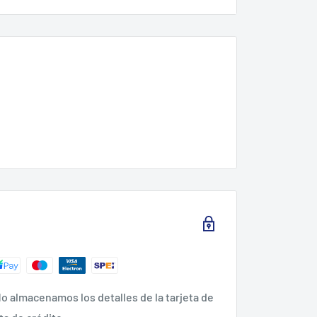
trabajos de mantenimiento, inflar ruedas y
avos, destornilladores y grapadoras
o almacenamos los detalles de la tarjeta de