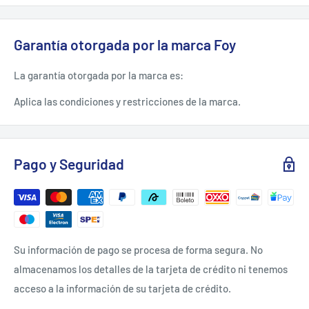
Barra: Redonda
Categoría: Punta Phillips
Garantía otorgada por la marca Foy
Grosor Barra: 1/8"
La garantía otorgada por la marca es:
Longitud De Barra: 8"
Aplica las condiciones y restricciones de la marca.
Tipo De Punta: Phillips
Precio De Venta Libre: Si
Pago y Seguridad
Su información de pago se procesa de forma segura. No
almacenamos los detalles de la tarjeta de crédito ni tenemos
acceso a la información de su tarjeta de crédito.