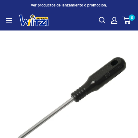
Ir
Ver productos de lanzamiento o promoción.
directamente
0
FERRETERÍA
al
WITZI
contenido