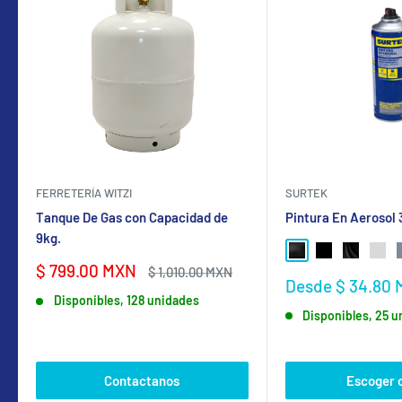
FERRETERÍA WITZI
SURTEK
Tanque De Gas con Capacidad de
Pintura En Aerosol
9kg.
NEGRO BRILLANTE
NEGRO MATE
NEGRO SA
GRIS
Precio
$ 799.00 MXN
Precio
$ 1,010.00 MXN
Precio
Desde $ 34.80
de
habitual
de
Disponibles, 128 unidades
venta
Disponibles, 25 
venta
Contactanos
Escoger 