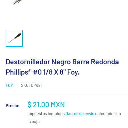
Destornillador Negro Barra Redonda
Phillips® #0 1/8 X 8" Foy.
FOY
SKU:
DPR81
Precio
$ 21.00 MXN
Precio:
de
Impuestos incluidos
Gastos de envío
calculados en
venta
la caja