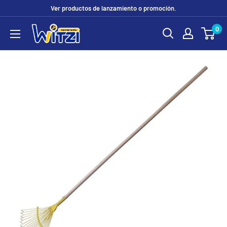
Ir
Ver productos de lanzamiento o promoción.
directamente
0
FERRETERÍA
al
WITZI
contenido