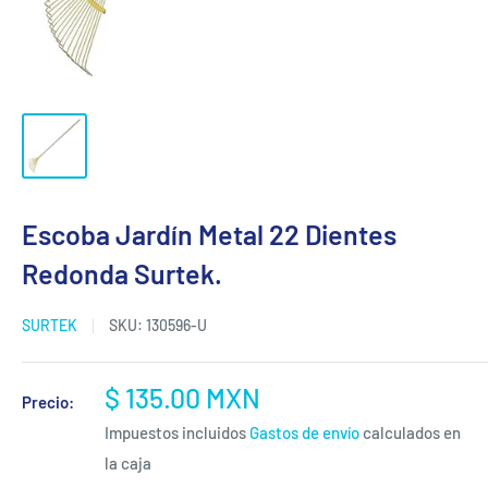
Escoba Jardín Metal 22 Dientes
Redonda Surtek.
SURTEK
SKU:
130596-U
Precio
$ 135.00 MXN
Precio:
de
Impuestos incluidos
Gastos de envío
calculados en
venta
la caja