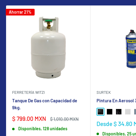
Ahorrar 21%
FERRETERÍA WITZI
SURTEK
Tanque De Gas con Capacidad de
Pintura En Aerosol
9kg.
NEGRO BRILLANTE
NEGRO MATE
NEGRO SA
GRIS
Precio
$ 799.00 MXN
Precio
$ 1,010.00 MXN
Precio
Desde $ 34.80
de
habitual
de
Disponibles, 128 unidades
venta
Disponibles, 25 
venta