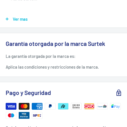
ESPECIFICACIONES TÉCNICAS.
Ver mas
Diámetro: 7/8"
Dientes: 22
Garantía otorgada por la marca Surtek
Longitud Mango: 48"
La garantía otorgada por la marca es:
Material: Metal Y Puntas De Acero
Aplica las condiciones y restricciones de la marca.
Material De Mango: Madera
Tipo: Curva
Pago y Seguridad