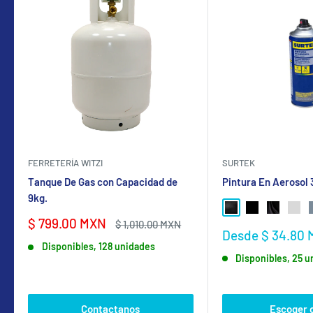
FERRETERÍA WITZI
SURTEK
Tanque De Gas con Capacidad de
Pintura En Aerosol
9kg.
NEGRO BRILLANTE
NEGRO MATE
NEGRO SA
GRIS
Precio
$ 799.00 MXN
Precio
$ 1,010.00 MXN
Precio
Desde $ 34.80
de
habitual
de
Disponibles, 128 unidades
venta
Disponibles, 25 
venta
Contactanos
Escoger 