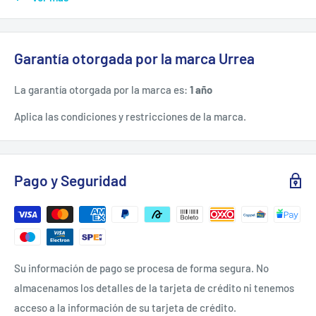
25 L. Capacidad de tanque de aceite 1.2 L.
Generador a gasolina que proporciona energía para iluminar
y conectar todo tipo de aparatos, por ejemplo
Garantía otorgada por la marca Urrea
electrodomésticos o herramientas eléctricas, en zonas sin
La garantía otorgada por la marca es:
1 año
acceso a la red convencional o con problemas de suministro
y cortes de luz.
Aplica las condiciones y restricciones de la marca.
CONTENIDO.
Pago y Seguridad
1 llave para la bujía, 1 rueda y agarradera, 1 batería.
ESPECIFICACIONES TÉCNICAS.
Su información de pago se procesa de forma segura. No
almacenamos los detalles de la tarjeta de crédito ni tenemos
acceso a la información de su tarjeta de crédito.