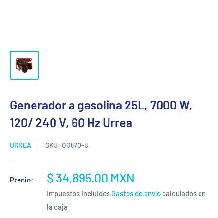
Generador a gasolina 25L, 7000 W,
120/ 240 V, 60 Hz Urrea
URREA
SKU:
GG870-U
Precio
$ 34,895.00 MXN
Precio:
de
Impuestos incluidos
Gastos de envío
calculados en
venta
la caja