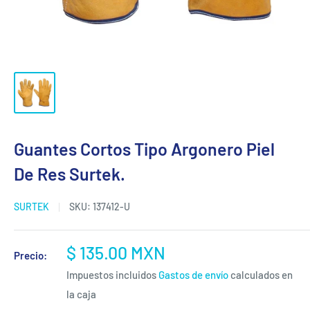
Guantes Cortos Tipo Argonero Piel
De Res Surtek.
SURTEK
SKU:
137412-U
Precio
$ 135.00 MXN
Precio:
de
Impuestos incluidos
Gastos de envío
calculados en
venta
la caja