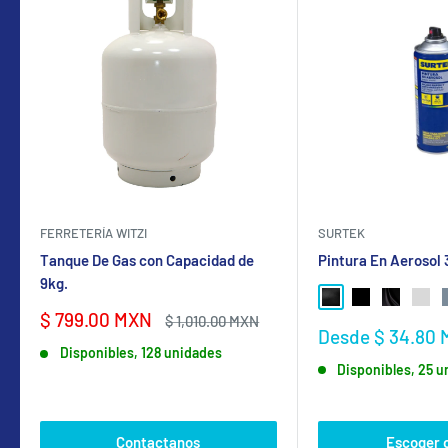
FERRETERÍA WITZI
SURTEK
Tanque De Gas con Capacidad de
Pintura En Aerosol
9kg.
NEGRO BRILLANTE
NEGRO MATE
NEGRO SA
GRIS
Precio
$ 799.00 MXN
Precio
$ 1,010.00 MXN
Precio
Desde $ 34.80
de
habitual
de
Disponibles, 128 unidades
venta
Disponibles, 25 
venta
Contactanos
Escoger 