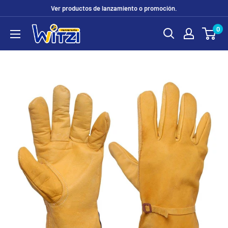
Ir
Ver productos de lanzamiento o promoción.
directamente
0
FERRETERÍA
al
WITZI
contenido