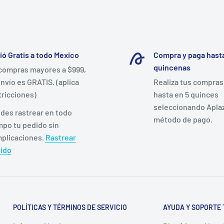
ió Gratis a todo Mexico
Compra y paga hasta
quincenas
compras mayores a $999,
envío es GRATIS. (aplica
Realiza tus compras
tricciones)
hasta en 5 quinces
seleccionando Apla
des rastrear en todo
método de pago.
mpo tu pedido sin
plicaciones.
Rastrear
ido
POLÍTICAS Y TÉRMINOS DE SERVICIO
AYUDA Y SOPORTE 