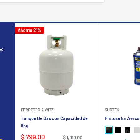
Ahorrar 21%
po
FERRETERÍA WITZI
SURTEK
Tanque De Gas con Capacidad de
Pintura En Aeros
9kg.
NEGRO BRILLA
NEGRO MA
NEGRO
GR
Precio
$ 799.00
Precio
$ 1,010.00