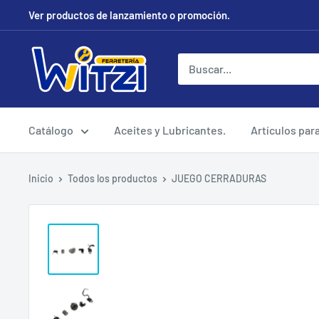
Ir
Ver productos de lanzamiento o promoción.
directamente
al
FERRETERÍA
contenido
WITZI
Catálogo
Aceites y Lubricantes.
Artículos par
Inicio
Todos los productos
JUEGO CERRADURAS