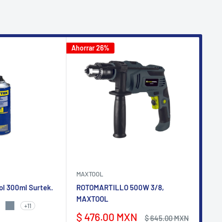
Ahorrar 26%
Ahorr
MAXTOOL
AKS
ol 300ml Surtek.
ROTOMARTILLO 500W 3/8,
Pis
MAXTOOL
- P
+11
NTE
TE
 SATINADO
IS CLARO
GRIS MAQUINARIA
Precio
Pr
$ 476.00 MXN
$ 
Precio
$ 645.00 MXN