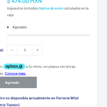
Precio
$ 474.00 MXN
:
de
Impuestos incluidos
Gastos de envío
calculados en la
venta
caja
Agotado
ad:
Agotado
iro no disponible actualmente en Ferrería Witzi
triz Tizimín)