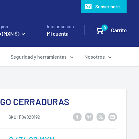
Subscríbete.
gión
Iniciar sesión
0
Carrito
 (MXN $)
Mi cuenta
Seguridad y herramientas
Nosotros
GO CERRADURAS
SKU:
F04020192