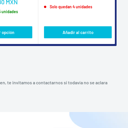
80 MXN
de
habitual
de
M
Solo quedan 4 unidades
venta
ve
5 unidades
 opción
Añadir al carrito
, te invitamos a contactarnos si todavía no se aclara