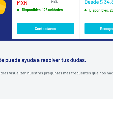
Precio
Desde $ 34.
de
habitual
MXN
MXN
de
venta
Disponibles, 128 unidades
Disponibles, 2
venta
Contactanos
Escoger
te puede ayuda a resolver tus dudas.
rás visualizar, nuestras preguntas mas frecuentes que nos hacen