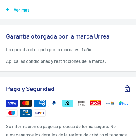
-Pulido espejo con acabado al cromo-níquel para evitar la
Ver mas
corrosión.
-Mecanismo con tratamiento térmico que asegura una larga
vida de servicio.
Garantía otorgada por la marca Urrea
Especificaciones técnicas: -Contenido (Medidas): 7" X 8" - 15"X
La garantía otorgada por la marca es:
1 año
17"
-Piezas: 5
Aplica las condiciones y restricciones de la marca.
-Sae O Métrico: Sae
Pago y Seguridad
Contenido:
Llave estrías matraca 11x12mm. Llave estrías matraca
13x14mm. Llave estrías matraca 15x17mm. Llave estrías
matraca 7x8mm. Llave estrías matraca 9x10mm. portahta 5
Su información de pago se procesa de forma segura. No
bolsas 23.6x34.5cm
almacenamos los detalles de la tarjeta de crédito ni tenemos