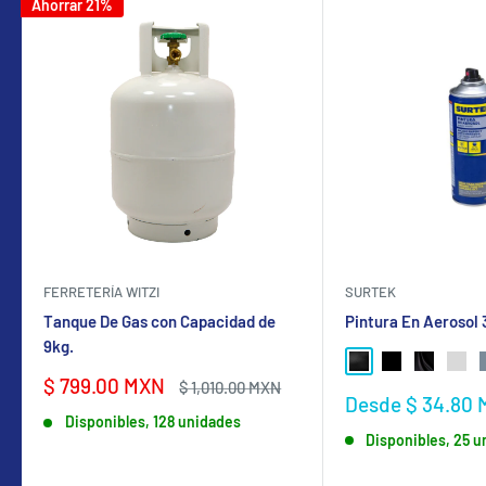
Ahorrar 21%
FERRETERÍA WITZI
SURTEK
Tanque De Gas con Capacidad de
Pintura En Aerosol
9kg.
NEGRO BRILLANTE
NEGRO MATE
NEGRO SA
GRIS
Precio
$ 799.00 MXN
Precio
$ 1,010.00 MXN
Precio
Desde $ 34.80
de
habitual
de
Disponibles, 128 unidades
venta
Disponibles, 25 
venta