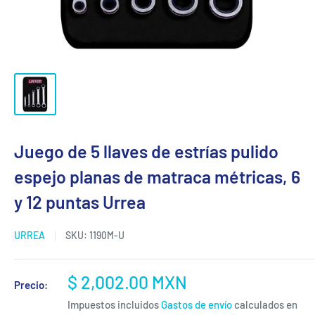
Juego de 5 llaves de estrías pulido
espejo planas de matraca métricas, 6
y 12 puntas Urrea
URREA
SKU:
1190M-U
Precio
$ 2,002.00 MXN
Precio:
de
Impuestos incluidos
Gastos de envío
calculados en