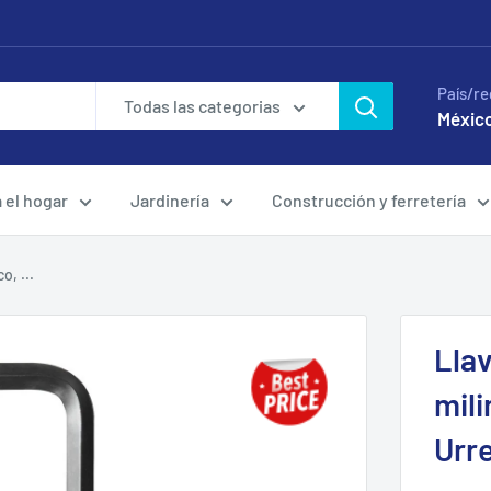
País/re
Todas las categorias
México
a el hogar
Jardinería
Construcción y ferretería
o, ...
Lla
mili
Urr