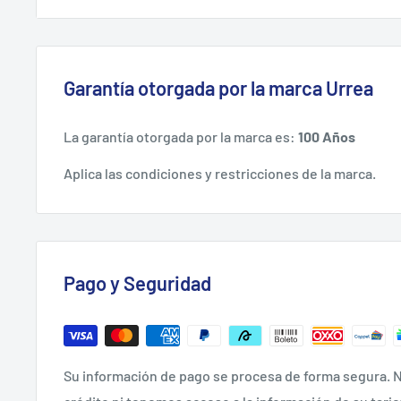
Herramientas cuyo uso básico es atornillar o desato
hexagonal.
Garantía otorgada por la marca Urrea
ACERO de alta resistencia
RECUBRIMIENTO especial anti-corrosión.
La garantía otorgada por la marca es:
100 Años
PUNTA de bola.
Aplica las condiciones y restricciones de la marca.
BENEFICIOS
RESISTEN HASTA 40% MÁS torque que las llaves tradi
Pago y Seguridad
LA PUNTA DE BOLA SE INSERTA en un tornillo en un án
AHORRA TIEMPO EN AJUSTAR rápidamente la herramient
Su información de pago se procesa de forma segura. N
USOS RECOMENDADOS.