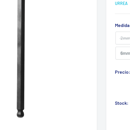
URREA
Medida
2m
6m
Precio
Stock: