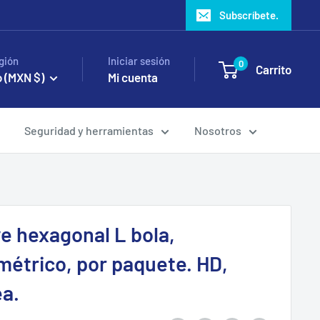
Subscríbete.
gión
Iniciar sesión
0
Carrito
 (MXN $)
Mi cuenta
Seguridad y herramientas
Nosotros
ve hexagonal L bola,
métrico, por paquete. HD,
ea.