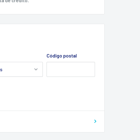
ta de crédito.
illar tuercas con cabeza interior hexagonal
10
Código postal
10
10
10
5
5
5
5