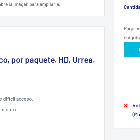
obre la imagen para ampliarla.
Cantid
co, por paquete. HD, Urrea.
 difícil acceso.
Ret
amiento.
(Ma
ra evitar una condición insegura por