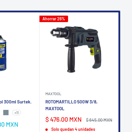
Ahorrar 26%
Ahorr
MAXTOOL
AKS
ol 300ml Surtek.
ROTOMARTILLO 500W 3/8,
Pis
MAXTOOL
- P
+11
NTE
TE
 SATINADO
IS CLARO
GRIS MAQUINARIA
Precio
Pr
$ 476.00 MXN
$ 
Precio
$ 645.00 MXN
80 MXN
de
habitual
de
M
Solo quedan 4 unidades
venta
ve