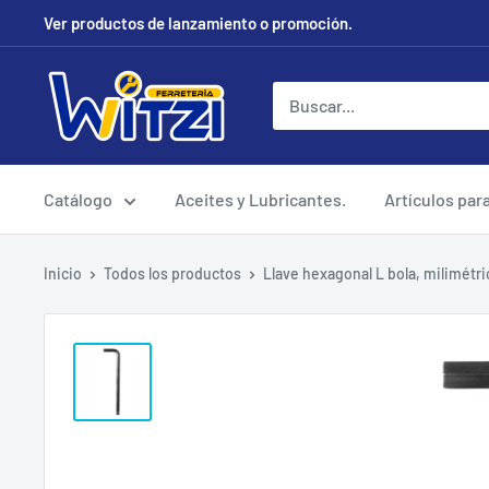
Ir
Ver productos de lanzamiento o promoción.
directamente
al
FERRETERÍA
contenido
WITZI
Catálogo
Aceites y Lubricantes.
Artículos par
Inicio
Todos los productos
Llave hexagonal L bola, milimétric