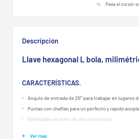
Pasa el cursor s
Descripción
Llave hexagonal L bola, milimétri
CARACTERÍSTICAS.
Ángulo de entrada de 25° para trabajar en lugares de
Puntas con chaflan para un perfecto y rápido acopl
Fabricadas en acero de alta resistencia.
Endurecidas con un tratamiento térmico especial pa
Ver mas
fractura.