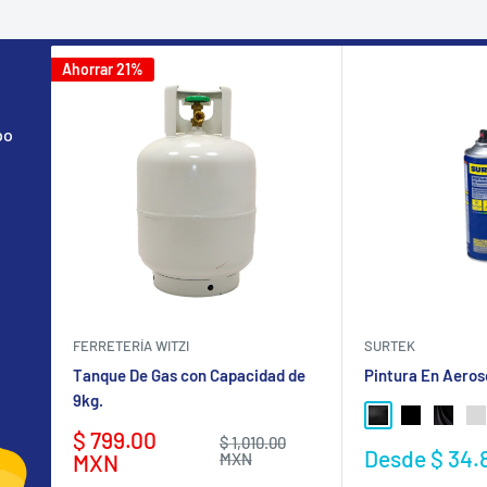
Ahorrar 21%
po
FERRETERÍA WITZI
SURTEK
Tanque De Gas con Capacidad de
Pintura En Aeros
9kg.
NEGRO BRILLA
NEGRO MA
NEGRO
GR
Precio
$ 799.00
Precio
$ 1,010.00
Precio
Desde $ 34.
de
habitual
MXN
MXN
de
venta