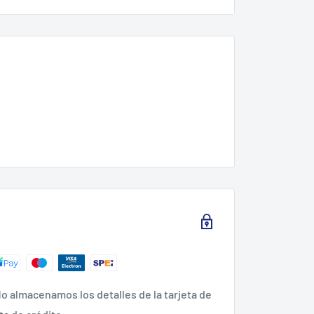
rnillar tuercas con cabeza interior
cionales
gulo de 25º.
a en el tornillo.
o almacenamos los detalles de la tarjeta de