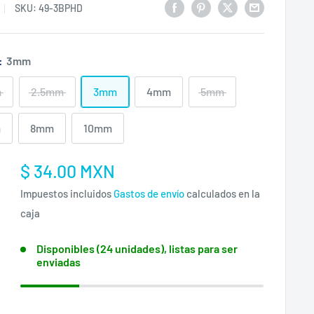
SKU:
49-3BPHD
:
3mm
m
2.5mm
3mm
4mm
5mm
m
8mm
10mm
Precio
$ 34.00 MXN
:
de
Impuestos incluidos
Gastos de envío
calculados en la
venta
caja
Disponibles (24 unidades), listas para ser
enviadas