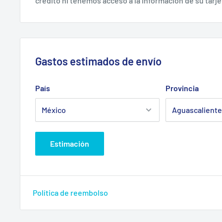
crédito ni tenemos acceso a la información de su tarje
Herramientas cuyo uso básico es atornillar o desatorn
CONTENIDO POR PAQUETE.
Gastos estimados de envío
49-2BPHD
Llave hexagonal L bola 2mm HD
País
Provincia
49-2.5BPHD
Llave hexagonal L bola 2.5mm HD
49-3BPHD
Llave hexagonal L bola 3mm HD
49-4BPHD
Llave hexagonal L bola 4mm HD
Estimación
49-5BPHD
Llave hexagonal L bola 5mm HD
49-6BPHD
Llave hexagonal L bola 6mm HD
49-8BPHD
Llave hexagonal L bola 8mm HD
Política de reembolso
49-10BPHD
Llave hexagonal L bola 10mm HD