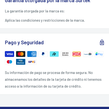
Garantía otorgada por la marca Surtek
iluminación
GANCHO de acero para instalación suspendida.
La garantía otorgada por la marca es:
Aplica las condiciones y restricciones de la marca.
ESPECIFICACIONES TÉCNICAS.
Material del cuerpo de aluminio. Material de la pantalla
Pago y Seguridad
PMMA. Tipo de LED 2835. Calibre de cable de corriente 18.
Grado IP 65.
flujo luminoso 15000 lm. potencia 150 W.
Ángulo de luz 90°. Frecuencia 60 Hz, color de temperatura
Su información de pago se procesa de forma segura. No
6500 K, CRI >80, temperatura de operación -20~60 C,
almacenamos los detalles de la tarjeta de crédito ni tenemos
voltaje de salida 125 V.
acceso a la información de su tarjeta de crédito.
Corriente de salida 0.75 A.
Voltaje de entrada 100-227 V, corriente de entrada 0.57-1.5
A, cantidad de leds 180, tiempo de vida 25000 has.