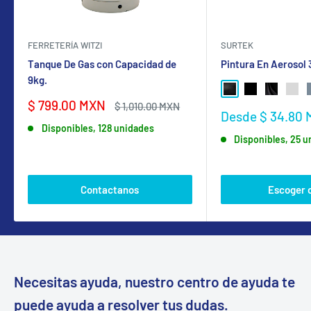
FERRETERÍA WITZI
SURTEK
Tanque De Gas con Capacidad de
Pintura En Aerosol
9kg.
NEGRO BRILLANTE
NEGRO MATE
NEGRO SA
GRIS
Precio
$ 799.00 MXN
Precio
$ 1,010.00 MXN
Precio
Desde $ 34.80
de
habitual
de
Disponibles, 128 unidades
venta
Disponibles, 25 
venta
Contactanos
Escoger 
Necesitas ayuda, nuestro centro de ayuda te
puede ayuda a resolver tus dudas.