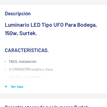
Descripción
Luminario LED Tipo UFO Para Bodega,
150w, Surtek.
CARACTERÍSTICAS.
FÁCIL instalación
ILUMINACIÓN amplia y clara.
PANTALLA de PMMA.
SOPORTA variaciones de voltaje +-10%.
Ver mas
AHORRA más del 50% vs tecnología incandescente.
DISTRIBUCIÓN de luces LED para obtener una amplia