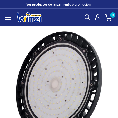
Ir
Ver productos de lanzamiento o promoción.
directamente
0
FERRETERÍA
al
WITZI
contenido