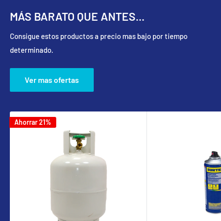
Iluminación para interiores, bodegas y fabricas.
MÁS BARATO QUE ANTES...
IMPORTANTE El grado de protección indica que se puede
Consigue estos productos a precio mas bajo por tiempo
instalar en áreas con cierta humedad.
determinado.
CONTENIDO.
Ver mas ofertas
Luminario industrial LED tipo UFO.
Ahorrar 21%