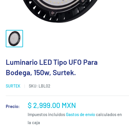
Luminario LED Tipo UFO Para
Bodega, 150w, Surtek.
SURTEK
SKU:
LBL02
Precio
$ 2,999.00 MXN
Precio:
de
Impuestos incluidos
Gastos de envío
calculados en
venta
la caja