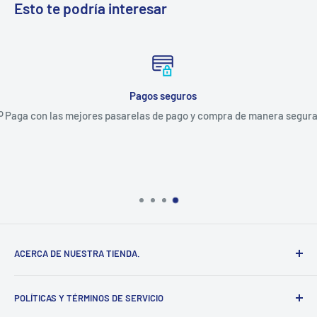
Esto te podría interesar
Pagos seguros
Paga con las mejores pasarelas de pago y compra de manera segura.
ACERCA DE NUESTRA TIENDA.
Somos una empresa 100% Mexicana, establecida en el
POLÍTICAS Y TÉRMINOS DE SERVICIO
estado de Yucatán, distribuimos diversas marcas del