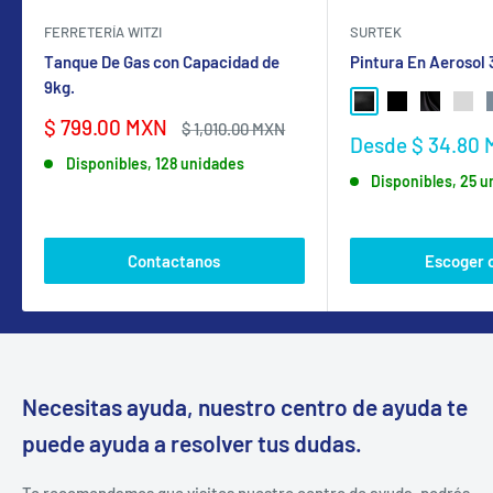
FERRETERÍA WITZI
SURTEK
Tanque De Gas con Capacidad de
Pintura En Aerosol
9kg.
NEGRO BRILLANTE
NEGRO MATE
NEGRO SA
GRIS
Precio
$ 799.00 MXN
Precio
$ 1,010.00 MXN
Precio
Desde $ 34.80
de
habitual
de
Disponibles, 128 unidades
venta
Disponibles, 25 
venta
Contactanos
Escoger 
Necesitas ayuda, nuestro centro de ayuda te
puede ayuda a resolver tus dudas.