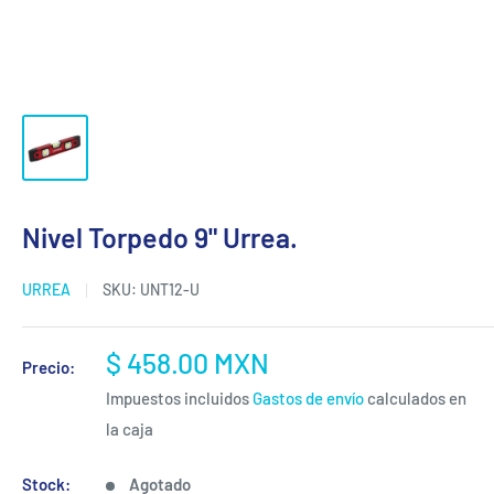
Nivel Torpedo 9" Urrea.
URREA
SKU:
UNT12-U
Precio
$ 458.00 MXN
Precio:
de
Impuestos incluidos
Gastos de envío
calculados en
venta
la caja
Stock:
Agotado