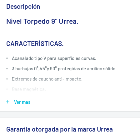
Descripción
Nivel Torpedo 9" Urrea.
CARACTERÍSTICAS.
Acanalado tipo V para superficies curvas.
3 burbujas 0°,45°y 90° protegidas de acrílico sólido.
Extremos de caucho anti-impacto.
Base magnética.
Ver mas
ESPECIFICACIONES TÉCNICAS.
Longitud: 9"
Garantía otorgada por la marca Urrea
Material Del Armazón: Aluminio