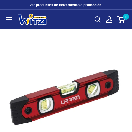
Ir
Ver productos de lanzamiento o promoción.
directamente
0
FERRETERÍA
al
WITZI
contenido