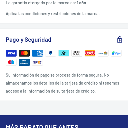
La garantía otorgada por la marca es:
1 año
Precisión: 0.001 Pulg
Aplica las condiciones y restricciones de la marca.
Tipo: Magnético
Tipo De Nivelación: 3 Burbujas De 0°, 45°, 90°
FICHA TÉCNICA.
Pago y Seguridad
Disponible solo en Tienda en linea.
Su información de pago se procesa de forma segura. No
almacenamos los detalles de la tarjeta de crédito ni tenemos
acceso a la información de su tarjeta de crédito.
MÁS BARATO QUE ANTES...