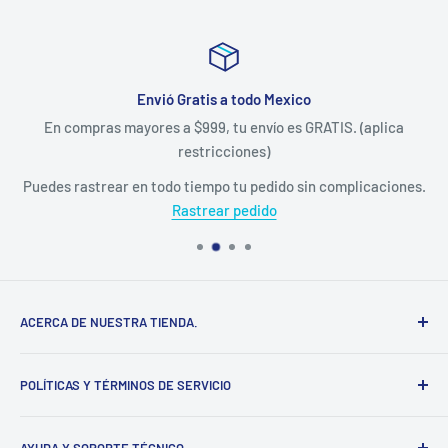
Envió Gratis a todo Mexico
En compras mayores a $999, tu envío es GRATIS. (aplica
restricciones)
Puedes rastrear en todo tiempo tu pedido sin complicaciones.
Rastrear pedido
ACERCA DE NUESTRA TIENDA.
Somos una empresa 100% Mexicana, establecida en el
POLÍTICAS Y TÉRMINOS DE SERVICIO
estado de Yucatán, distribuimos diversas marcas del
sector ferretero, en nuestra tienda en línea podrás adquirir
Información de contacto
la mayoría de nuestros productos sin salir de casa.
AYUDA Y SOPORTE TÉCNICO