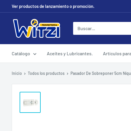
Ir
Ver productos de lanzamiento o promoción.
directamente
al
FERRETERÍA
contenido
WITZI
Catálogo
Aceites y Lubricantes.
Artículos par
Inicio
Todos los productos
Pasador De Sobreponer 5cm Níquel