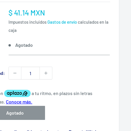
Precio
$ 41.14 MXN
:
de
Impuestos incluidos
Gastos de envío
calculados en la
venta
caja
Agotado
ad:
Agotado