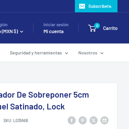
Subscríbete.
gión
Iniciar sesión
0
Carrito
 (MXN $)
Mi cuenta
Seguridad y herramientas
Nosotros
ador De Sobreponer 5cm
uel Satinado, Lock
SKU:
L035NIB