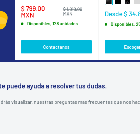
NEGRO BRILLA
NEGRO MA
NEGRO
GR
Precio
$ 799.00
Precio
$ 1,010.00
Precio
Desde $ 34.
de
habitual
MXN
MXN
de
venta
Disponibles, 128 unidades
Disponibles, 2
venta
Contactanos
Escoger
te puede ayuda a resolver tus dudas.
rás visualizar, nuestras preguntas mas frecuentes que nos hacen