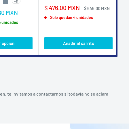
+11
NTE
TE
 SATINADO
IS CLARO
GRIS MAQUINARIA
Precio
Pr
$ 476.00 MXN
$ 
Precio
$ 645.00 MXN
80 MXN
de
habitual
de
M
Solo quedan 4 unidades
venta
ve
5 unidades
 opción
Añadir al carrito
, te invitamos a contactarnos si todavía no se aclara