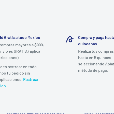
ió Gratis a todo Mexico
Compra y paga hasta
quincenas
compras mayores a $999,
envío es GRATIS. (aplica
Realiza tus compras
tricciones)
hasta en 5 quinces
seleccionando Apla
des rastrear en todo
método de pago.
mpo tu pedido sin
plicaciones.
Rastrear
ido