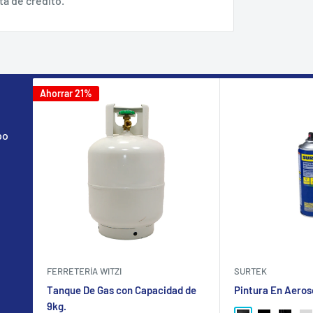
ta de crédito.
Ahorrar 21%
po
FERRETERÍA WITZI
SURTEK
Tanque De Gas con Capacidad de
Pintura En Aeros
9kg.