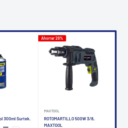
Ahorrar 26%
Ahorr
MAXTOOL
AKS
ol 300ml Surtek.
ROTOMARTILLO 500W 3/8,
Pis
MAXTOOL
- P