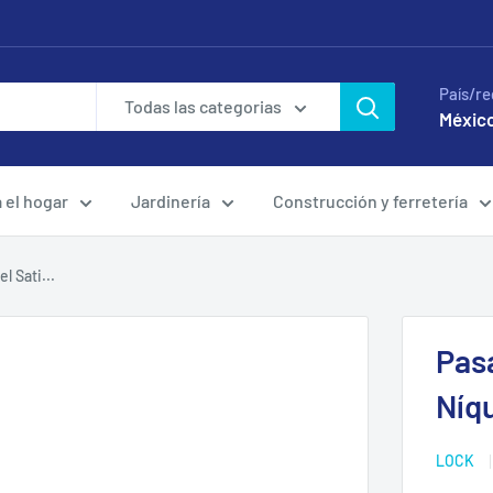
País/re
Todas las categorias
México
a el hogar
Jardinería
Construcción y ferretería
 Sati...
Pas
Níq
LOCK