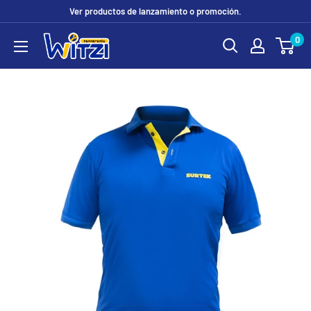
Ir
Ver productos de lanzamiento o promoción.
directamente
0
FERRETERÍA
al
WITZI
contenido