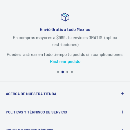
Envió Gratis a todo Mexico
En compras mayores a $999, tu envío es GRATIS. (aplica
restricciones)
Puedes rastrear en todo tiempo tu pedido sin complicaciones.
Rastrear pedido
ACERCA DE NUESTRA TIENDA.
Somos una empresa 100% Mexicana, establecida en el
POLÍTICAS Y TÉRMINOS DE SERVICIO
estado de Yucatán, distribuimos diversas marcas del
sector ferretero, en nuestra tienda en línea podrás adquirir
Información de contacto
la mayoría de nuestros productos sin salir de casa.