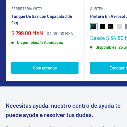
FERRETERÍA WITZI
SURTEK
Tanque De Gas con Capacidad de
Pintura En Aerosol
9kg.
NEGRO BRILLANTE
NEGRO MATE
NEGRO SA
GRIS
Precio
$ 799.00 MXN
Precio
$ 1,010.00 MXN
Precio
Desde $ 34.80
de
habitual
de
Disponibles, 128 unidades
venta
Disponibles, 25 
venta
Contactanos
Escoger 
Necesitas ayuda, nuestro centro de ayuda te
puede ayuda a resolver tus dudas.