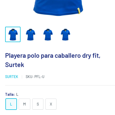
Playera polo para caballero dry fit,
Surtek
SURTEK
SKU:
PFL-U
Talla:
L
L
M
S
X