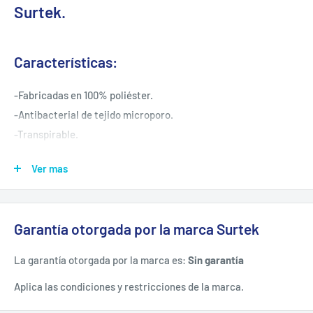
Surtek.
Características:
-Fabricadas en 100% poliéster.
-Antibacterial de tejido microporo.
-Transpirable.
-Playera azul con vivos en color amarillo.
Ver mas
-Cómoda y ligera.
-Ideal como prenda de vestir dry fit y ligera.
Garantía otorgada por la marca Surtek
Contenido:
La garantía otorgada por la marca es:
Sin garantía
Playera polo para caballero dry fit L.
Aplica las condiciones y restricciones de la marca.