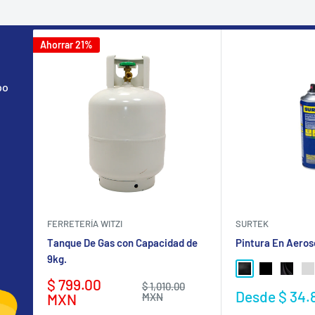
Ahorrar 21%
po
FERRETERÍA WITZI
SURTEK
Tanque De Gas con Capacidad de
Pintura En Aeros
9kg.
NEGRO BRILLA
NEGRO MA
NEGRO
GR
Precio
$ 799.00
Precio
$ 1,010.00
Precio
Desde $ 34.
de
habitual
MXN
MXN
de
venta