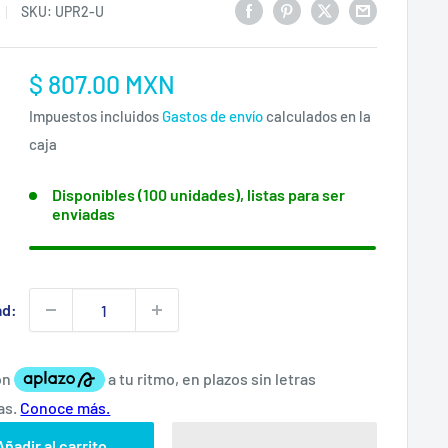
SKU:
UPR2-U
Precio
$ 807.00 MXN
:
de
Impuestos incluidos
Gastos de envío
calculados en la
venta
caja
Disponibles (100 unidades), listas para ser
enviadas
ad:
Añadir al carrito