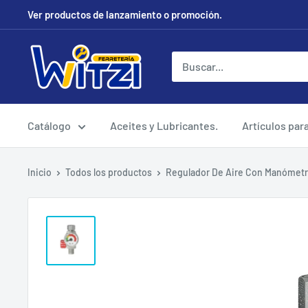
Ir
Ver productos de lanzamiento o promoción.
directamente
al
FERRETERÍA
contenido
WITZI
Catálogo
Aceites y Lubricantes.
Artículos par
Inicio
Todos los productos
Regulador De Aire Con Manómetro 