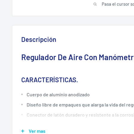
Pasa el cursor s
Descripción
Regulador De Aire Con Manómetro
CARACTERÍSTICAS.
Cuerpo de aluminio anodizado
Diseño libre de empaques que alarga la vida del re
Conector de latón duradero y resistente a la corros
Ver mas