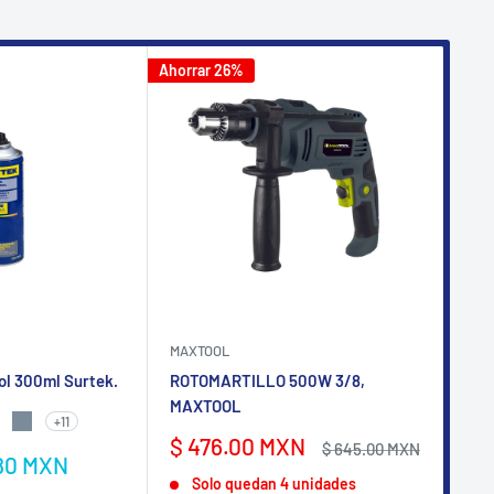
Ahorrar 26%
Ahorr
MAXTOOL
AKS
ol 300ml Surtek.
ROTOMARTILLO 500W 3/8,
Pis
MAXTOOL
- P
+11
NTE
TE
 SATINADO
IS CLARO
GRIS MAQUINARIA
Precio
Pr
$ 476.00 MXN
$ 
Precio
$ 645.00 MXN
80 MXN
de
habitual
de
M
Solo quedan 4 unidades
venta
ve