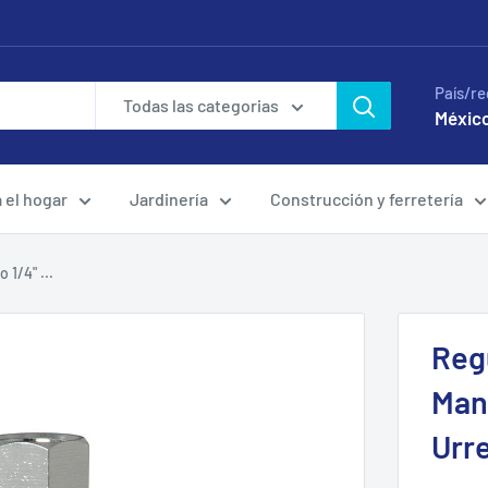
País/re
Todas las categorias
México
a el hogar
Jardinería
Construcción y ferretería
1/4" ...
Reg
Man
Urr