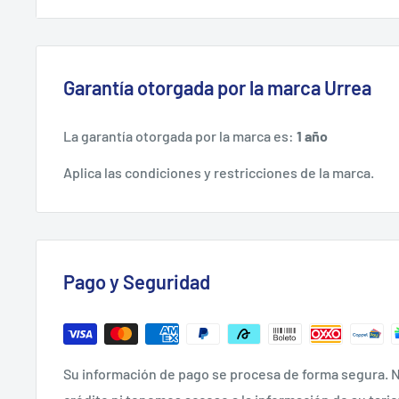
ESPECIFICACIONES TÉCNICAS.
Material: Aluminio Anodizado
Rango De Presión: 140 Psi
Garantía otorgada por la marca Urrea
Tamaño De Rosca Npt: 1/4" Npt
La garantía otorgada por la marca es:
1 año
Tipo De Conector: Macho/Hembra
Aplica las condiciones y restricciones de la marca.
FICHA TÉCNICA.
Disponible solo en Tienda en linea.
Pago y Seguridad
Su información de pago se procesa de forma segura. N